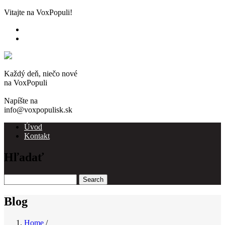
Skip
Vitajte na VoxPopuli!
to
main
content
Každý deň, niečo nové
na VoxPopuli
Napíšte na
info@voxpopulisk.sk
Úvod
Kontakt
Main
navigation
Hľadať
Search
Blog
Home
/