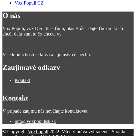
Vox Populi CZ
O nás
Vox Populi, vox Dei - hlas ľudu, hlas Boží - dajte ľuďom to čo
chcú, dajú vám to čo chcete vy.
V jednoduchosti je krása a tajomstvo úspechu.
Zaujímavé odkazy
Kontakt
Kontakt
V prípade záujmu nás neváhajte kontaktovať.
info@voxpopulisk.sk
© Copyright
VoxPopuli
2022. Všetky práva vyhradené | Stránku