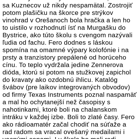
sa Kuznecov už nikdy nespamätal. Zostrojiť
potom plašičku na škorce pre strýkov
vinohrad v Orešanoch bola hračka a len ho
to uistilo v rozhodnutí ísť na Murgašku do
Bystrice, ako túto školu s cvengom nazývali
ľudia od fachu. Fero dodnes s láskou
spomína na omamné výpary kolofónie i na
prsty a tranzistory prepálené od horúceho
cínu. To teplo vydržala jedine Zennerova
dióda, ktorú si potom na stužkovej zapichol
do kravaty ako ozdobnú ihlicu. Katalóg
švábov (pre laikov integrovaných obvodov)
od firmy Texas Instruments poznal naspamäť
a mal ho ochytanejší než časopisy s
nahotinkami, ktoré boli na chalanskom
intráku v každej izbe. Boli to zlaté časy. Fero
ako rádioamatér začal chodiť na súťaže a
rad radom sa vracal ovešaný medailami i