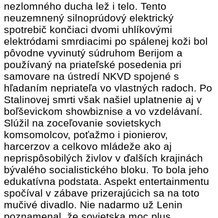
nezlomného ducha lež i telo. Tento
neuzemnený silnoprúdový elektrický
spotrebič končiaci dvomi uhlíkovými
elektródami smrdiacimi po spálenej koži bol
pôvodne vyvinutý súdruhom Berijom a
používaný na priateľské posedenia pri
samovare na ústredí NKVD spojené s
hľadaním nepriateľa vo vlastných radoch. Po
Stalinovej smrti však našiel uplatnenie aj v
boľševickom showbiznise a vo vzdelávaní.
Slúžil na zoceľovanie sovietskych
komsomolcov, poťažmo i pionierov,
harcerzov a celkovo mládeže ako aj
neprispôsobilých živlov v ďalších krajinách
bývalého socialistického bloku. To bola jeho
edukatívna podstata. Aspekt entertainmentu
spočíval v zábave prizerajúcich sa na toto
mučivé divadlo. Nie nadarmo už Lenin
poznamenal, že sovietska moc plus