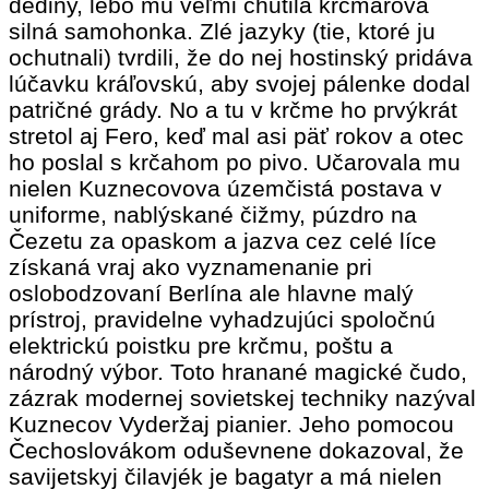
dediny, lebo mu veľmi chutila krčmárova
silná samohonka. Zlé jazyky (tie, ktoré ju
ochutnali) tvrdili, že do nej hostinský pridáva
lúčavku kráľovskú, aby svojej pálenke dodal
patričné grády. No a tu v krčme ho prvýkrát
stretol aj Fero, keď mal asi päť rokov a otec
ho poslal s krčahom po pivo. Učarovala mu
nielen Kuznecovova územčistá postava v
uniforme, nablýskané čižmy, púzdro na
Čezetu za opaskom a jazva cez celé líce
získaná vraj ako vyznamenanie pri
oslobodzovaní Berlína ale hlavne malý
prístroj, pravidelne vyhadzujúci spoločnú
elektrickú poistku pre krčmu, poštu a
národný výbor. Toto hranané magické čudo,
zázrak modernej sovietskej techniky nazýval
Kuznecov Vyderžaj pianier. Jeho pomocou
Čechoslovákom oduševnene dokazoval, že
savijetskyj čilavjék je bagatyr a má nielen