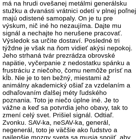
má na hrudi ovešanej metálmi generálsku
stužku a dvanásti vrátnici odetí v plnej poľnej
majú odistené samopaly. On je tu pre
výskum, nič iné ho nezaujíma. Dajte mu
signál a nechajte ho nerušene pracovať.
Výsledok sa určite dostaví. Posledné tri
týždne je však na ňom vidieť akýsi nepokoj.
Jeho strhaná tvár prezrádza obrovské
napätie, vyčerpanie z nedostatku spánku a
frustráciu z niečoho, čomu nemôže prísť na
kĺb. Nie je to ten bežný, miestami až
animálny akademický ošiaľ za vzdelaním a
odhaľovaním ďalšej méty ľudského
poznania. Toto je niečo úplne iné. Je to
vážne a keď sa potvrdia jeho obavy, tak to
zmení celý svet. Prišiel signál. Odtiaľ.
Zvonku. SAV-ka, neSAV-ka, generál,
negenerál, toto je väčšie ako ľudstvo a
najlepšie mozgy sveta sa musia spojiť, aby