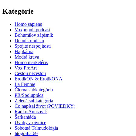
Kategórie
Homo sapiens
Voxpopuli podcast
Bohumilov zápisník
Denník nudistu
Spojité nespojitosti
Hapkárna
Modrá krava
Homo marketéris
Vox ProArt
Cestou necestou
ErotikON & ErotikONA
La Femme
Čierna subkategória
PR/Spolupráca
Zelená subkategória
Čo napísal život (POVIEDKY)
Radko Anusovič
Šarkaniáda
Úvahy z pivnice
Sobotná Talmudológia
litografia 69