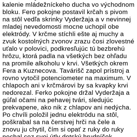
kalenie mládežníckeho ducha vo východnom
bloku. Fero pokojne postavil krčah s pivom
na stôl vedľa skrinky Vyderžaja a v nevinnej
mladej nevedomosti mocne uchopil obe
elektródy. V krčme stíchli ešte aj muchy a
zvuk kostolných zvonov zrazu čosi zlovestné
uťalo v polovici, podkresľujúc tú bezbrehú
hrôzu, ktorá padla na všetkých bez ohľadu
na promile alkoholu v krvi. Všetkých okrem
Fera a Kuznecova. Tavárišč zapol prístroj a
rovno vytočil potenciometer na maximum. V
chlapoch ani v krčmárovi by sa kvapky krvi
nedorezal. Ferko pokojne držal Vyderžaja a
gúľal očami na pehavej tvári, sledujúc
prekvapene, ako nik z chlapov ani nedýcha.
Po chvíli položil jednu elektródu na stôl,
poškrabal sa na čerstvej hrči na čele a
znovu ju chytil, čím si opať z ruky do ruky
nechal cez svoj útly detský hrudníček