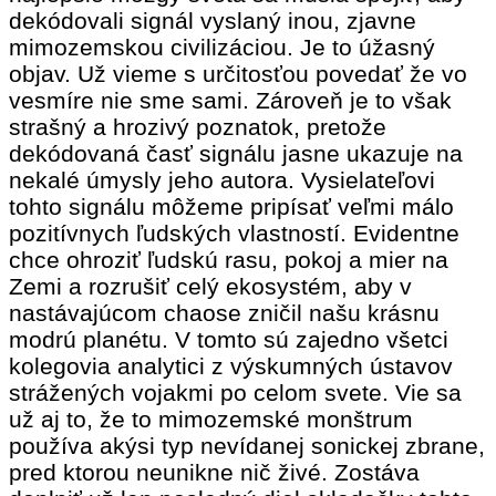
dekódovali signál vyslaný inou, zjavne
mimozemskou civilizáciou. Je to úžasný
objav. Už vieme s určitosťou povedať že vo
vesmíre nie sme sami. Zároveň je to však
strašný a hrozivý poznatok, pretože
dekódovaná časť signálu jasne ukazuje na
nekalé úmysly jeho autora. Vysielateľovi
tohto signálu môžeme pripísať veľmi málo
pozitívnych ľudských vlastností. Evidentne
chce ohroziť ľudskú rasu, pokoj a mier na
Zemi a rozrušiť celý ekosystém, aby v
nastávajúcom chaose zničil našu krásnu
modrú planétu. V tomto sú zajedno všetci
kolegovia analytici z výskumných ústavov
strážených vojakmi po celom svete. Vie sa
už aj to, že to mimozemské monštrum
používa akýsi typ nevídanej sonickej zbrane,
pred ktorou neunikne nič živé. Zostáva