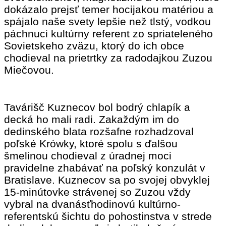
dokázalo prejsť temer hocijakou matériou a
spájalo naše svety lepšie než tlstý, vodkou
páchnuci kultúrny referent zo spriateleného
Sovietskeho zväzu, ktorý do ich obce
chodieval na prietrtky za radodajkou Zuzou
Miečovou.
Tavárišč Kuznecov bol bodrý chlapík a
decká ho mali radi. Zakaždým im do
dedinského blata rozšafne rozhadzoval
poľské Krówky, ktoré spolu s ďalšou
šmelinou chodieval z úradnej moci
pravidelne zhabávať na poľský konzulát v
Bratislave. Kuznecov sa po svojej obvyklej
15-minútovke strávenej so Zuzou vždy
vybral na dvanásťhodinovú kultúrno-
referentskú šichtu do pohostinstva v strede