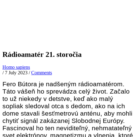
Rádioamatér 21. storočia
Homo sapiens
/
7 July 2023
/
Comments
Fero Bútora je nadšeným rádioamatérom.
Táto vášeň ho sprevádza celý život. Začalo
to už niekedy v detstve, keď ako malý
sopliak sledoval otca s dedom, ako na ich
dome stavali šesťmetrovú anténu, aby mohli
chytiť signál zakázanej Slobodnej Európy.
Fascinoval ho ten neviditeľný, nehmatateľný
svet elektrónov, magnetizmu a vlnenia, ktoré