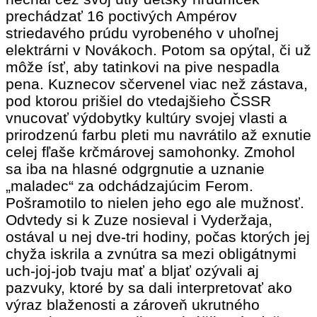
prechádzať 16 poctivých Ampérov
striedavého prúdu vyrobeného v uhoľnej
elektrárni v Novákoch. Potom sa opýtal, či už
môže ísť, aby tatinkovi na pive nespadla
pena. Kuznecov sčervenel viac než zástava,
pod ktorou prišiel do vtedajšieho ČSSR
vnucovať výdobytky kultúry svojej vlasti a
prirodzenú farbu pleti mu navrátilo až exnutie
celej fľaše krčmárovej samohonky. Zmohol
sa iba na hlasné odgrgnutie a uznanie
„maladec“ za odchádzajúcim Ferom.
Pošramotilo to nielen jeho ego ale mužnosť.
Odvtedy si k Zuze nosieval i Vyderžaja,
ostával u nej dve-tri hodiny, počas ktorých jej
chyža iskrila a zvnútra sa mezi obligátnymi
uch-joj-job tvaju mať a bljať ozývali aj
pazvuky, ktoré by sa dali interpretovať ako
výraz blaženosti a zároveň ukrutného