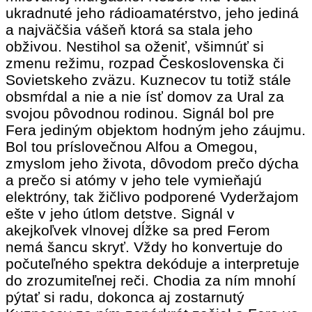
ukradnuté jeho rádioamatérstvo, jeho jediná
a najväčšia vášeň ktorá sa stala jeho
obživou. Nestihol sa oženiť, všimnúť si
zmenu režimu, rozpad Československa či
Sovietskeho zväzu. Kuznecov tu totiž stále
obsmŕdal a nie a nie ísť domov za Ural za
svojou pôvodnou rodinou. Signál bol pre
Fera jediným objektom hodným jeho záujmu.
Bol tou príslovečnou Alfou a Omegou,
zmyslom jeho života, dôvodom prečo dýcha
a prečo si atómy v jeho tele vymieňajú
elektróny, tak žičlivo podporené Vyderžajom
ešte v jeho útlom detstve. Signál v
akejkoľvek vlnovej dĺžke sa pred Ferom
nemá šancu skryť. Vždy ho konvertuje do
počuteľného spektra dekóduje a interpretuje
do zrozumiteľnej reči. Chodia za ním mnohí
pýtať si radu, dokonca aj zostarnutý