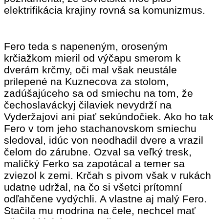
elektrifikácia krajiny rovná sa komunizmus.
Fero teda s napeneným, oroseným
krčiažkom mieril od výčapu smerom k
dverám krčmy, oči mal však neustále
prilepené na Kuznecova za stolom,
zadúšajúceho sa od smiechu na tom, že
čechoslaváckyj čilaviek nevydrží na
Vyderžajovi ani piať sekúndočiek. Ako ho tak
Fero v tom jeho stachanovskom smiechu
sledoval, idúc von neodhadil dvere a vrazil
čelom do zárubne. Ozval sa veľký tresk,
maličký Ferko sa zapotácal a temer sa
zviezol k zemi. Krčah s pivom však v rukách
udatne udržal, na čo si všetci prítomní
odľahčene vydýchli. A vlastne aj malý Fero.
Stačila mu modrina na čele, nechcel mať