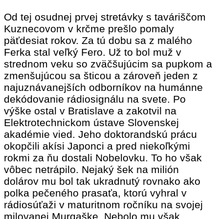
Od tej osudnej prvej stretávky s taváriščom
Kuznecovom v krčme prešlo pomaly
päťdesiat rokov. Za tú dobu sa z malého
Ferka stal veľký Fero. Už to bol muž v
strednom veku so zväčšujúcim sa pupkom a
zmenšujúcou sa šticou a zároveň jeden z
najuznávanejších odborníkov na humánne
dekódovanie rádiosignálu na svete. Po
výške ostal v Bratislave a zakotvil na
Elektrotechnickom ústave Slovenskej
akadémie vied. Jeho doktorandskú prácu
okopčili akísi Japonci a pred niekoľkými
rokmi za ňu dostali Nobelovku. To ho však
vôbec netrápilo. Nejaký šek na milión
dolárov mu bol tak ukradnutý rovnako ako
polka pečeného prasaťa, ktorú vyhral v
rádiosúťaži v maturitnom ročníku na svojej
milovanej Murgaške. Nebolo mu však