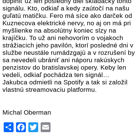
doplniť už len posledný diel skladačky tohto
signálu. Kto, odkiaľ a kedy zaútočí na našu
guľatú matičku. Fero má síce ako darček od
Kuznecova elektrické nervy, no aj on má pri
myšlienke na absolútny koniec slzy na
krajíčku. To už ani nehovorím o vojakoch
strážiacich jeho pavilón, ktorí posledné dni v
službe neustále rumádzgajú a v rozrušení by
sa nevedeli ubrániť ani náporu rakúskych
penzistov do bratislavskej opery. Keby len
vedeli, odkiaľ pochádza ten signál…
Jakubca odmietli na Spotify a tak si založil
vlastnú streamovaciu platformu.
Michal Oberman
Share
Facebook
Twitter
Email