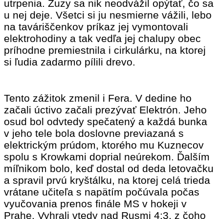
utrpenia. Zuzy sa nik neodvážil opýtať, čo sa
u nej deje. Všetci si ju nesmierne vážili, lebo
na taváriščenkov príkaz jej vymontovali
elektrohodiny a tak vedľa jej chalupy obec
príhodne premiestnila i cirkulárku, na ktorej
si ľudia zadarmo pílili drevo.
Tento zážitok zmenil i Fera. V dedine ho
začali úctivo začali prezývať Elektrón. Jeho
osud bol odvtedy spečatený a každá bunka
v jeho tele bola doslovne previazaná s
elektrickým prúdom, ktorého mu Kuznecov
spolu s Krowkami doprial neúrekom. Ďalším
míľnikom bolo, keď dostal od deda letovačku
a spravil prvú kryštálku, na ktorej celá trieda
vrátane učiteľa s napätím počúvala počas
vyučovania prenos finále MS v hokeji v
Prahe. Vyhrali vtedy nad Rusmi 4:3, z čoho