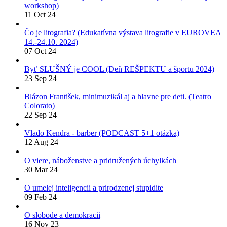
workshop)
11 Oct 24
Čo je litografia? (Edukatívna výstava litografie v EUROVEA
14.-24.10. 2024)
07 Oct 24
Byť SLUŠNÝ je COOL (Deň REŠPEKTU a športu 2024)
23 Sep 24
Blázon František, minimuzikál aj a hlavne pre deti. (Teatro
Colorato)
22 Sep 24
Vlado Kendra - barber (PODCAST 5+1 otázka)
12 Aug 24
O viere, náboženstve a pridružených úchylkách
30 Mar 24
O umelej inteligencii a prirodzenej stupidite
09 Feb 24
O slobode a demokracii
16 Nov 23