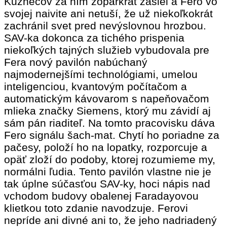
Kuznecov za ním zopárkrát zašiel a Fero vo
svojej naivite ani netuší, že už niekoľkokrát
zachránil svet pred nevýslovnou hrozbou.
SAV-ka dokonca za tichého prispenia
niekoľkých tajných služieb vybudovala pre
Fera nový pavilón nabúchaný
najmodernejšími technológiami, umelou
inteligenciou, kvantovým počítačom a
automatickým kávovarom s napeňovačom
mlieka značky Siemens, ktorý mu závidí aj
sám pán riaditeľ. Na tomto pracovisku dáva
Fero signálu šach-mat. Chytí ho poriadne za
pačesy, položí ho na lopatky, rozporcuje a
opäť zloží do podoby, ktorej rozumieme my,
normálni ľudia. Tento pavilón vlastne nie je
tak úplne súčasťou SAV-ky, hoci nápis nad
vchodom budovy obalenej Faradayovou
klietkou toto zdanie navodzuje. Ferovi
nepríde ani divné ani to, že jeho nadriadený