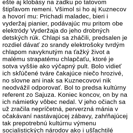
ešte aj klobásy na zadku po tatovom
štipľavom remeni. Všimol si ho aj Kuznecov
a hovorí mu: Prichadi maladec, bieri i
vyderžaj pianier, podávajúc mu pritom obe
elektródy Vyderžaja do jeho drobných
detských rúk. Chlapi sa zháčili, predsalen je
rozdiel dávať zo srandy elektrošoky tvrdým
chlapom navyknutým na ťažký život a
malému strapatému chlapčaťu, ktoré je
sotva vyššie ako výčapný pult. Bolo vidieť
ich skľúčené tváre čakajúce niečo hrozivé,
no slovne ani inak sa Kuznecovovi nik
neodvážil odporovať. Bol to predsa kultúrny
referent zo Sajuza. Koniec koncov, on by na
ich námietky vôbec nedal. V jeho očiach sa
už zračila nepríčetná, perverzná mánia v
očakávaní nastávajúcej zábavy, zahŕňajúcej
tak prepotrebnú kultúrnu výmenu
socialistických národov ako i ušľachtilé