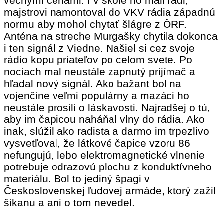
vecnými cenami. I v škole ho mali radi,
majstrovi namontoval do VKV rádia západnú
normu aby mohol chytať šlágre z ÖRF.
Anténa na streche Murgašky chytila dokonca
i ten signál z Viedne. Našiel si cez svoje
rádio kopu priateľov po celom svete. Po
nociach mal neustále zapnutý prijímač a
hľadal nový signál. Ako bažant bol na
vojenčine veľmi populárny a mazáci ho
neustále prosili o láskavosti. Najradšej o tú,
aby im čapicou naháňal vlny do rádia. Ako
inak, slúžil ako radista a darmo im trpezlivo
vysvetľoval, že látkové čapice vzoru 86
nefungujú, lebo elektromagnetické vlnenie
potrebuje odrazovú plochu z konduktívneho
materiálu. Bol to jediný špagi v
Československej ľudovej armáde, ktorý zažil
šikanu a ani o tom nevedel.