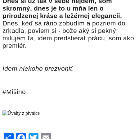
Dnes si už tak v sebe nejdem, som
skromný, dnes je to u mňa len o
prirodzenej kráse a ležérnej elegancii.
Dnes, keď sa ráno zobudím a pozriem do
zrkadla, poviem si - bože aký si pekný,
milujem ťa, idem predstierať prácu, som ako
premiér.
Idem niekoho prezvoniť.
#Mišino
Share
Facebook
Twitter
Email