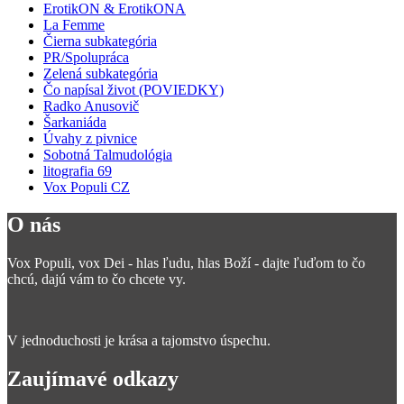
ErotikON & ErotikONA
La Femme
Čierna subkategória
PR/Spolupráca
Zelená subkategória
Čo napísal život (POVIEDKY)
Radko Anusovič
Šarkaniáda
Úvahy z pivnice
Sobotná Talmudológia
litografia 69
Vox Populi CZ
O nás
Vox Populi, vox Dei - hlas ľudu, hlas Boží - dajte ľuďom to čo
chcú, dajú vám to čo chcete vy.
V jednoduchosti je krása a tajomstvo úspechu.
Zaujímavé odkazy