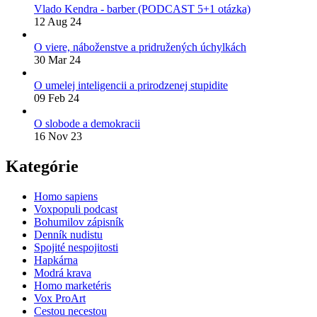
Vlado Kendra - barber (PODCAST 5+1 otázka)
12 Aug 24
O viere, náboženstve a pridružených úchylkách
30 Mar 24
O umelej inteligencii a prirodzenej stupidite
09 Feb 24
O slobode a demokracii
16 Nov 23
Kategórie
Homo sapiens
Voxpopuli podcast
Bohumilov zápisník
Denník nudistu
Spojité nespojitosti
Hapkárna
Modrá krava
Homo marketéris
Vox ProArt
Cestou necestou