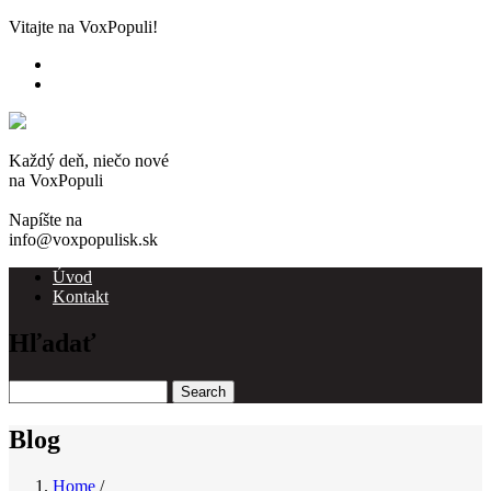
Skip
Vitajte na VoxPopuli!
to
main
content
Každý deň, niečo nové
na VoxPopuli
Napíšte na
info@voxpopulisk.sk
Úvod
Kontakt
Main
navigation
Hľadať
Search
Blog
Home
/