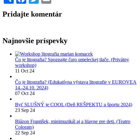
Pridajte komentár
Najnovšie príspevky
Čo je litografia? Spoznajte čaro umeleckej tlače. (Privátny
workshop)
11 Oct 24
Čo je litografia? (Edukatívna výstava litografie v EUROVEA
14.-24.10. 2024)
07 Oct 24
Byť SLUŠNÝ je COOL (Deň REŠPEKTU a športu 2024)
23 Sep 24
Blázon František, minimuzikál aj a hlavne pre deti. (Teatro
Colorato)
22 Sep 24