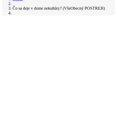
Breadcrumb
Čo sa deje v dome nekultúry? (VšeObecný POSTREH)