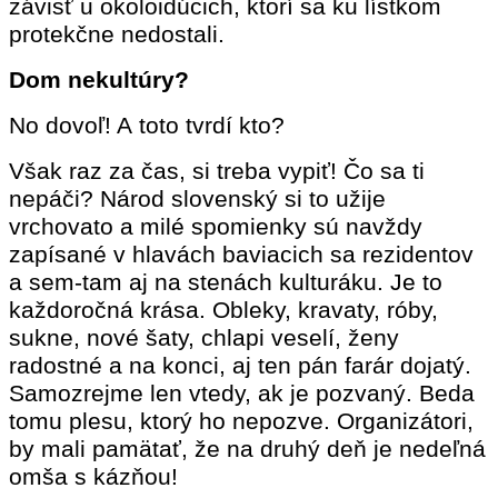
závisť u okoloidúcich, ktorí sa ku lístkom
protekčne nedostali.
Dom nekultúry?
No dovoľ! A toto tvrdí kto?
Však raz za čas, si treba vypiť! Čo sa ti
nepáči? Národ slovenský si to užije
vrchovato a milé spomienky sú navždy
zapísané v hlavách baviacich sa rezidentov
a sem-tam aj na stenách kulturáku. Je to
každoročná krása. Obleky, kravaty, róby,
sukne, nové šaty, chlapi veselí, ženy
radostné a na konci, aj ten pán farár dojatý.
Samozrejme len vtedy, ak je pozvaný. Beda
tomu plesu, ktorý ho nepozve. Organizátori,
by mali pamätať, že na druhý deň je nedeľná
omša s kázňou!