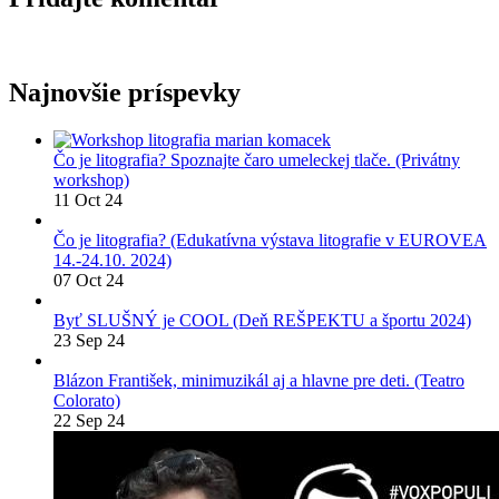
Najnovšie príspevky
Čo je litografia? Spoznajte čaro umeleckej tlače. (Privátny
workshop)
11 Oct 24
Čo je litografia? (Edukatívna výstava litografie v EUROVEA
14.-24.10. 2024)
07 Oct 24
Byť SLUŠNÝ je COOL (Deň REŠPEKTU a športu 2024)
23 Sep 24
Blázon František, minimuzikál aj a hlavne pre deti. (Teatro
Colorato)
22 Sep 24