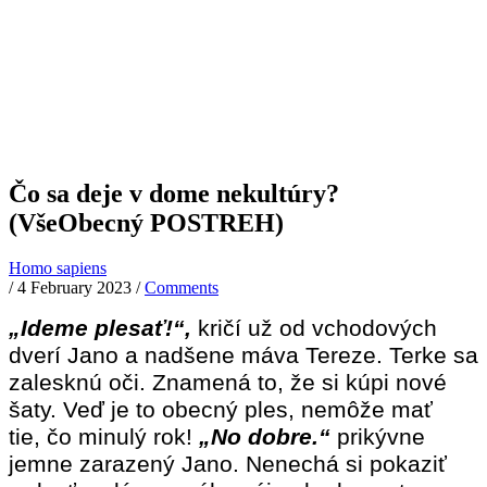
Čo sa deje v dome nekultúry?
(VšeObecný POSTREH)
Homo sapiens
/
4 February 2023
/
Comments
„Ideme plesať!“,
kričí už od vchodových
dverí Jano a nadšene máva Tereze. Terke sa
zalesknú oči. Znamená to, že si kúpi nové
šaty. V
eď je to obecný ples, nemôže mať
tie, čo minulý rok!
„No dobre.“
prikývne
jemne zarazený Jano. Nenechá si pokaziť