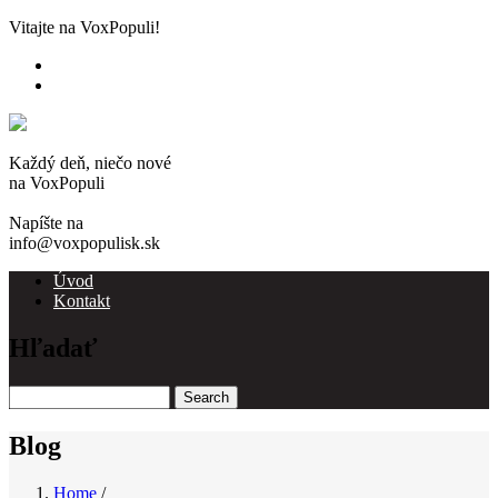
Skip
Vitajte na VoxPopuli!
to
main
content
Každý deň, niečo nové
na VoxPopuli
Napíšte na
info@voxpopulisk.sk
Úvod
Kontakt
Main
navigation
Hľadať
Search
Blog
Home
/