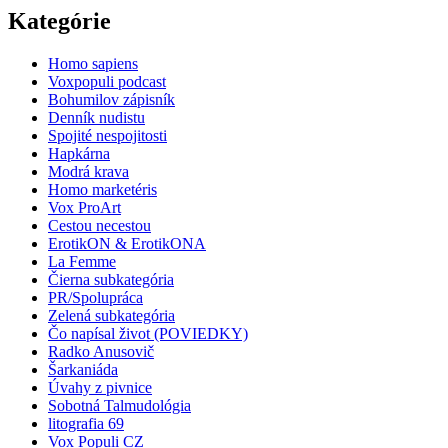
Kategórie
Homo sapiens
Voxpopuli podcast
Bohumilov zápisník
Denník nudistu
Spojité nespojitosti
Hapkárna
Modrá krava
Homo marketéris
Vox ProArt
Cestou necestou
ErotikON & ErotikONA
La Femme
Čierna subkategória
PR/Spolupráca
Zelená subkategória
Čo napísal život (POVIEDKY)
Radko Anusovič
Šarkaniáda
Úvahy z pivnice
Sobotná Talmudológia
litografia 69
Vox Populi CZ