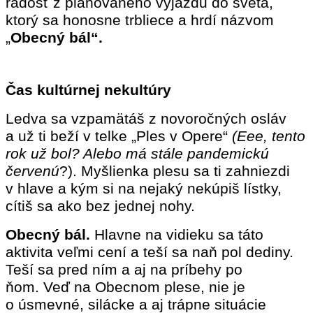
radosť z plánovaného výjazdu do sveta,
ktorý sa honosne trbliece a hrdí názvom
„
Obecný bál“.
Čas kultúrnej nekultúry
Ledva sa vzpamätáš z novoročných osláv
a už ti beží v telke „Ples v Opere“
(Eee, tento
rok už bol? Alebo má stále pandemickú
červenú
?). Myšlienka plesu sa ti zahniezdi
v hlave a kým si na nejaký nekúpiš lístky,
cítiš sa ako bez jednej nohy.
Obecný bál.
Hlavne na vidieku sa táto
aktivita veľmi cení a teší sa naň pol dediny.
Teší sa pred ním a aj na príbehy po
ňom. Veď na Obecnom plese, nie je
o úsmevné, silácke a aj trápne situácie