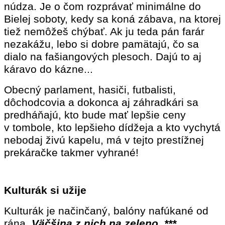
núdza. Je o čom rozprávať minimálne do
Bielej soboty, kedy sa koná zábava, na ktorej
tiež nemôžeš chýbať. Ak ju teda pán farár
nezakážu, lebo si dobre pamätajú, čo sa
dialo na fašiangových plesoch. Dajú to aj
káravo do kázne...
Obecný parlament, hasiči, futbalisti,
dôchodcovia a dokonca aj záhradkári sa
predháňajú, kto bude mať lepšie ceny
v tombole, kto lepšieho dídžeja a kto vychytá
nebodaj živú kapelu, má v tejto prestížnej
prekáračke takmer vyhrané!
Kulturák si užije
Kulturák je načinčaný, balóny nafúkané od
rána.
Väčšina z nich na zeleno. ***