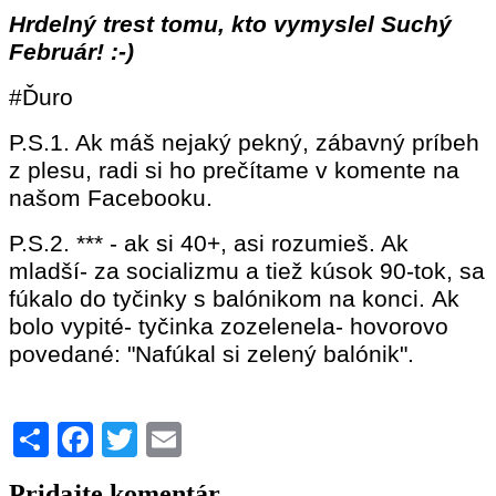
Hrdelný trest tomu, kto vymyslel Suchý
Február! :-)
#Ďuro
P.S.1. Ak máš nejaký pekný, zábavný príbeh
z plesu, radi si ho prečítame v komente na
našom Facebooku.
P.S.2. *** - ak si 40+, asi rozumieš. Ak
mladší- za socializmu a tiež kúsok 90-tok, sa
fúkalo do tyčinky s balónikom na konci. Ak
bolo vypité- tyčinka zozelenela- hovorovo
povedané: "Nafúkal si zelený balónik".
Share
Facebook
Twitter
Email
Pridajte komentár