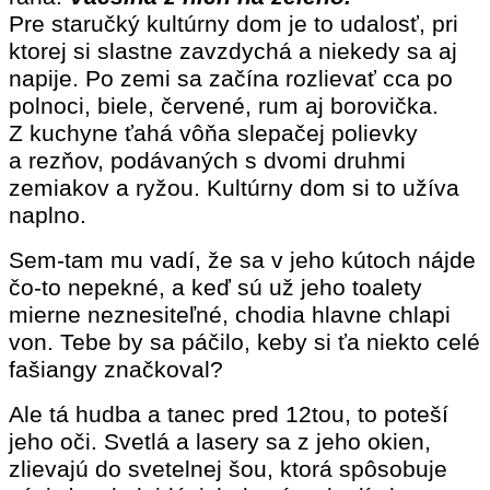
Pre staručký kultúrny dom je to udalosť, pri
ktorej si slastne zavzdychá a niekedy sa aj
napije. Po zemi sa začína rozlievať cca po
polnoci, biele, červené, rum aj borovička.
Z kuchyne ťahá vôňa slepačej polievky
a rezňov, podávaných s dvomi druhmi
zemiakov a ryžou. Kultúrny dom si to užíva
naplno.
Sem-tam mu vadí, že sa v jeho kútoch nájde
čo-to nepekné, a keď sú už jeho toalety
mierne neznesiteľné, chodia hlavne chlapi
von. Tebe by sa páčilo, keby si ťa niekto celé
fašiangy značkoval?
Ale tá hudba a tanec pred 12tou, to poteší
jeho oči. Svetlá a lasery sa z jeho okien,
zlievajú do svetelnej šou, ktorá spôsobuje