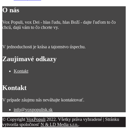
O nás
Vox Populi, vox Dei - hlas ľudu, hlas Boží - dajte ľuďom to čo
chcú, dajú vám to čo chcete vy.
V jednoduchosti je krása a tajomstvo úspechu.
Zaujímavé odkazy
Kontakt
Kontakt
V prípade záujmu nás neváhajte kontaktovať.
info@voxpopulisk.sk
© Copyright
VoxPopuli
2022. Všetky práva vyhradené | Stránku
vytvorila spoločnosť
N & LD Media s.r.o.
.