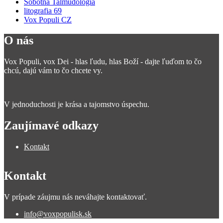
Sobotná Talmudológia
litografia 69
Vox Populi CZ
O nás
Vox Populi, vox Dei - hlas ľudu, hlas Boží - dajte ľuďom to čo
chcú, dajú vám to čo chcete vy.
V jednoduchosti je krása a tajomstvo úspechu.
Zaujímavé odkazy
Kontakt
Kontakt
V prípade záujmu nás neváhajte kontaktovať.
info@voxpopulisk.sk