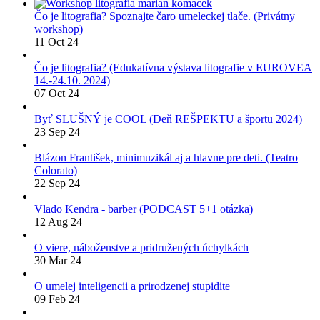
Čo je litografia? Spoznajte čaro umeleckej tlače. (Privátny
workshop)
11 Oct 24
Čo je litografia? (Edukatívna výstava litografie v EUROVEA
14.-24.10. 2024)
07 Oct 24
Byť SLUŠNÝ je COOL (Deň REŠPEKTU a športu 2024)
23 Sep 24
Blázon František, minimuzikál aj a hlavne pre deti. (Teatro
Colorato)
22 Sep 24
Vlado Kendra - barber (PODCAST 5+1 otázka)
12 Aug 24
O viere, náboženstve a pridružených úchylkách
30 Mar 24
O umelej inteligencii a prirodzenej stupidite
09 Feb 24