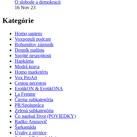
O slobode a demokracii
16 Nov 23
Kategórie
Homo sapiens
Voxpopuli podcast
Bohumilov zápisník
Denník nudistu
Spojité nespojitosti
Hapkárna
Modrá krava
Homo marketéris
Vox ProArt
Cestou necestou
ErotikON & ErotikONA
La Femme
Čierna subkategória
PR/Spolupráca
Zelená subkategória
Čo napísal život (POVIEDKY)
Radko Anusovič
Šarkaniáda
Úvahy z pivnice