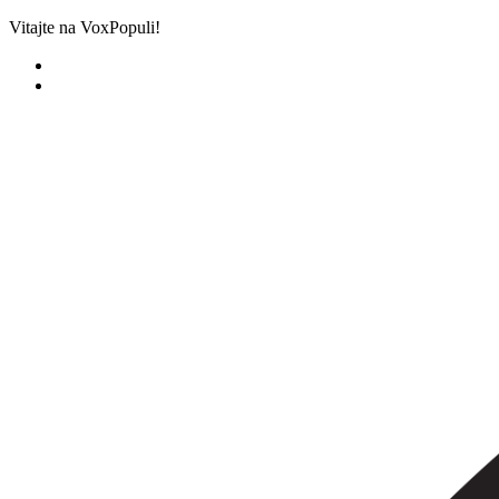
Skip
Vitajte na VoxPopuli!
to
main
content