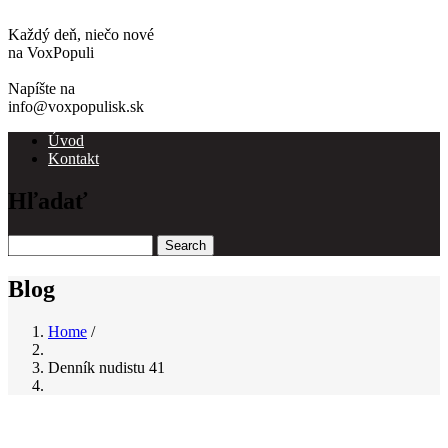
Každý deň, niečo nové
na VoxPopuli
Napíšte na
info@voxpopulisk.sk
Úvod
Kontakt
Main
navigation
Hľadať
Search
Blog
Home
/
Breadcrumb
Denník nudistu 41