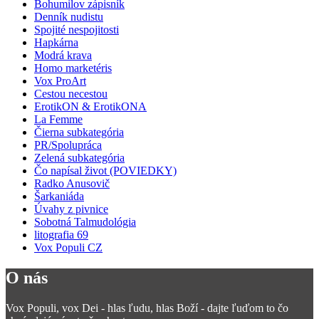
Bohumilov zápisník
Denník nudistu
Spojité nespojitosti
Hapkárna
Modrá krava
Homo marketéris
Vox ProArt
Cestou necestou
ErotikON & ErotikONA
La Femme
Čierna subkategória
PR/Spolupráca
Zelená subkategória
Čo napísal život (POVIEDKY)
Radko Anusovič
Šarkaniáda
Úvahy z pivnice
Sobotná Talmudológia
litografia 69
Vox Populi CZ
O nás
Vox Populi, vox Dei - hlas ľudu, hlas Boží - dajte ľuďom to čo