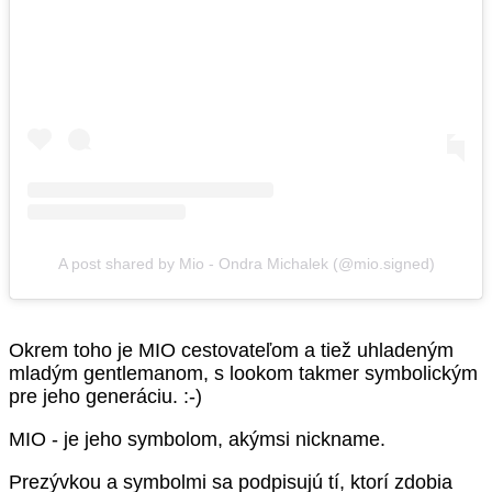
A post shared by Mio - Ondra Michalek (@mio.signed)
Okrem toho je MIO cestovateľom a tiež uhladeným
mladým gentlemanom, s lookom takmer symbolickým
pre jeho generáciu. :-)
MIO - je jeho symbolom, akýmsi nickname.
Prezývkou a symbolmi sa podpisujú tí, ktorí zdobia