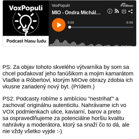
PS: Za objav tohoto skvelého výtvarníka by som sa
chcel poďakovať jeho fanúšikom a mojim kamarátom
Vlaďke a Róbertovi, ktorým MIOve obrazy zdobia ich
vkusne zariadený nový byt. (Prídem.)
PS2: Podcasty robíme s ambíciou "nestrihať" a
zachovať originálnu autenticitu. Nahrávame ich vo
VOX podmienkach ulice, kaviarní, barov a preto
sa ospravedlňujeme za potenciálne horšiu kvalitu
nahrávky a moderátora, ktorý sa snaží čo to dá, ale
nie vždy všetko vyjde :-)