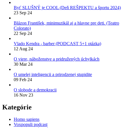
Byť SLUŠNÝ je COOL (Deň REŠPEKTU a športu 2024)
23 Sep 24
Blázon František, minimuzikál aj a hlavne pre deti. (Teatro
Colorato)
22 Sep 24
Vlado Kendra - barber (PODCAST 5+1 otázka)
12 Aug 24
O viere, náboženstve a pridružených úchylkách
30 Mar 24
O umelej inteligencii a prirodzenej stupidite
09 Feb 24
O slobode a demokracii
16 Nov 23
Kategórie
Homo sapiens
Voxpopuli podcast