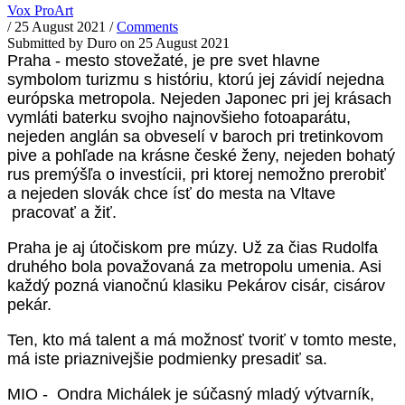
Vox ProArt
/
25 August 2021
/
Comments
Submitted by
Duro
on 25 August 2021
Praha - mesto stovežaté, je pre svet hlavne
symbolom turizmu s históriu, ktorú jej závidí nejedna
európska metropola. Nejeden Japonec pri jej krásach
vymláti baterku svojho najnovšieho fotoaparátu,
nejeden anglán sa obveselí v baroch pri tretinkovom
pive a pohľade na krásne české ženy, nejeden bohatý
rus premýšľa o investícii, pri ktorej nemožno prerobiť
a nejeden slovák chce ísť do mesta na Vltave
pracovať a žiť.
Praha je aj útočiskom pre múzy. Už za čias Rudolfa
druhého bola považovaná za metropolu umenia. Asi
každý pozná vianočnú klasiku Pekárov cisár, cisárov
pekár.
Ten, kto má talent a má možnosť tvoriť v tomto meste,
má iste priaznivejšie podmienky presadiť sa.
MIO - Ondra Michálek je súčasný mladý výtvarník,