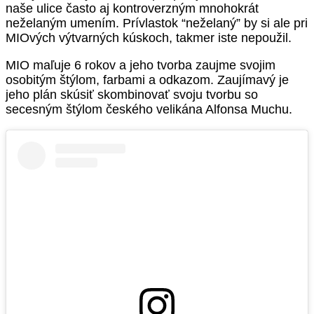
naše ulice často aj kontroverzným mnohokrát
neželaným umením. Prívlastok “neželaný” by si ale pri
MIOvých výtvarných kúskoch, takmer iste nepoužil.
MIO maľuje 6 rokov a jeho t
vorba zaujme svojim
osobitým štýlom, farbami a odkazom. Zaujímavý je
jeho plán skúsiť skombinovať svoju tvorbu so
secesným štýlom českého velikána Alfonsa Muchu.