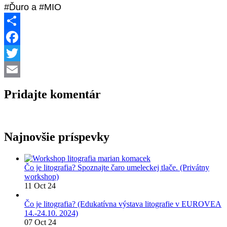
#Ďuro a #MIO
Share
Facebook
Twitter
Email
Pridajte komentár
Najnovšie príspevky
Čo je litografia? Spoznajte čaro umeleckej tlače. (Privátny
workshop)
11 Oct 24
Čo je litografia? (Edukatívna výstava litografie v EUROVEA
14.-24.10. 2024)
07 Oct 24