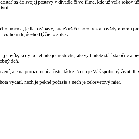
stať sa do svojej postavy v divadle či vo filme, kde už veľa rokov účink
ivot.
dobrého umenia, jedla a zábavy, budeš už čoskoro, raz a navždy op
 Tvojho milujúceho Býčieho srdca.
 chvíle, kedy to nebude jednoduché, ale vy budete stáť statočne a pevn
dobný deň.
avení, ale na porozumení a čistej láske. Nech je Váš spoločný život dl
ta vydarí, nech je pekné počasie a nech je celosvetový mier.