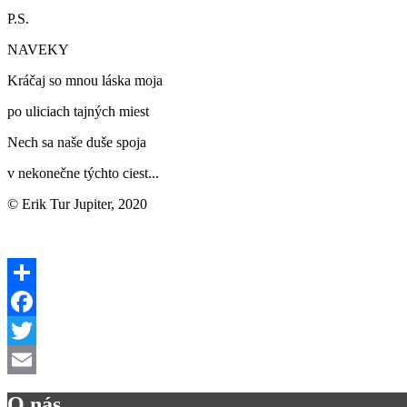
P.S.
NAVEKY
Kráčaj so mnou láska moja
po uliciach tajných miest
Nech sa naše duše spoja
v nekonečne týchto ciest...
© Erik Tur Jupiter, 2020
Share
Facebook
Twitter
Email
O nás