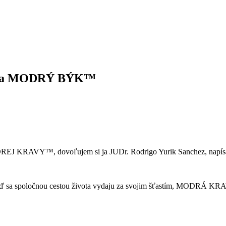
™ a MODRÝ BÝK™
ODREJ KRAVY™, dovoľujem si ja JUDr. Rodrigo Yurik Sanchez, napísať 
 deň, keď sa spoločnou cestou života vydaju za svojim šťastím, M