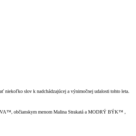
niekoľko slov k nadchádzajúcej a výnimočnej udalosti tohto leta.
ODRÁ KRAVA™, občianskym menom Malina Strakatá a MODRÝ BÝK™ ,