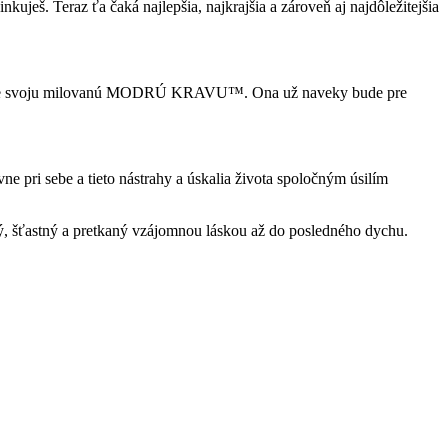
uješ. Teraz ťa čaká najlepšia, najkrajšia a zároveň aj najdôležitejšia
orou pre svoju milovanú MODRÚ KRAVU™. Ona už naveky bude pre
e pri sebe a tieto nástrahy a úskalia života spoločným úsilím
hý, šťastný a pretkaný vzájomnou láskou až do posledného dychu.