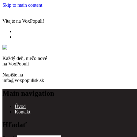
Skip to main content
Vitajte na VoxPopuli!
Každý deň, niečo nové
na VoxPopuli
Napíšte na
info@voxpopulisk.sk
Main navigation
Úvod
Kontakt
Hľadať