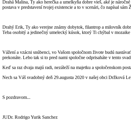
Drahá Malina, Ty ako herečka a umelkyňa dobre vieš, aké je náročné do
postava v predstavení tvojej existencie a to v scenári, čo napísal sám Ž
Drahý Erik, Ty ako verejne známy dobytok, filantrop a milovník 
Teba osobitý a jedinečný umelecký kúsok, ktorý Ti chýbal v mozaike
Vážení a vzácni snúbenci, vo Vašom spoločnom živote budú nastávať aj
prekonáte. Lebo tak si to pred nami spoločne odprisaháte v tento sva
Keď sa raz dvaja majú radi, nezáleží na majetku a spoločenskom post
Nech sa Váš svadobný deň 29.augusta 2020 v našej obci Držková Leho
S pozdravom...
JUDr. Rodrigo Yurik Sanchez