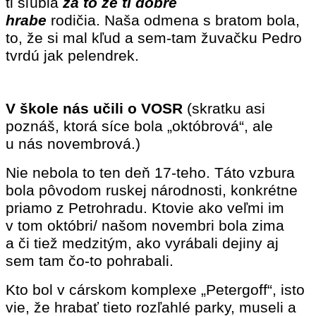
ti sľúbia
za to že ti dobre
hrabe
rodičia.
Naša odmena s bratom bola,
to, že si mal kľud a sem-tam žuvačku Pedro
tvrdú jak pelendrek.
V škole nás učili o VOSR
(skratku asi
poznáš, ktorá síce bola „októbrová“, ale
u nás novembrová.)
Nie nebola to ten deň 17-teho. Táto vzbura
bola pôvodom ruskej národnosti, konkrétne
priamo z Petrohradu. Ktovie ako veľmi im
v tom októbri/ našom novembri bola zima
a či tiež medzitým, ako vyrábali dejiny aj
sem tam čo-to pohrabali.
Kto bol v cárskom komplexe „Petergoff“, isto
vie, že hrabať tieto rozľahlé parky, museli a