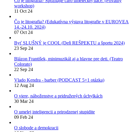
Čo je litografia? Spoznajte čaro umeleckej tlače. (Privátny
workshop)
11 Oct 24
Čo je litografia? (Edukatívna výstava litografie v EUROVEA
14.-24.10. 2024)
07 Oct 24
Byť SLUŠNÝ je COOL (Deň REŠPEKTU a športu 2024)
23 Sep 24
Blázon František, minimuzikál aj a hlavne pre deti. (Teatro
Colorato)
22 Sep 24
Vlado Kendra - barber (PODCAST 5+1 otázka)
12 Aug 24
O viere, náboženstve a pridružených úchylkách
30 Mar 24
O umelej inteligencii a prirodzenej stupidite
09 Feb 24
O slobode a demokracii