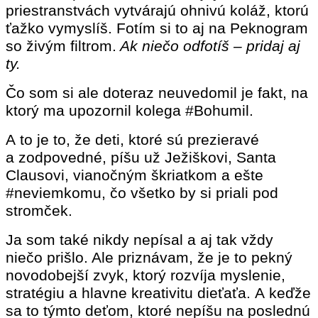
priestranstvách vytvárajú ohnivú koláž, ktorú
ťažko vymyslíš. Fotím si to aj na Peknogram
so živým filtrom.
Ak niečo odfotíš – pridaj aj
ty.
Čo som si ale doteraz neuvedomil je fakt, na
ktorý ma upozornil kolega #Bohumil.
A to je to, že deti, ktoré sú prezieravé
a zodpovedné, píšu už Ježiškovi, Santa
Clausovi, vianočným škriatkom a ešte
#neviemkomu, čo všetko by si priali pod
stromček.
Ja som také nikdy nepísal a aj tak vždy
niečo prišlo. Ale priznávam, že je to pekný
novodobejší zvyk, ktorý rozvíja myslenie,
stratégiu a hlavne kreativitu dieťaťa.
A keďže
sa to týmto deťom, ktoré nepíšu na poslednú