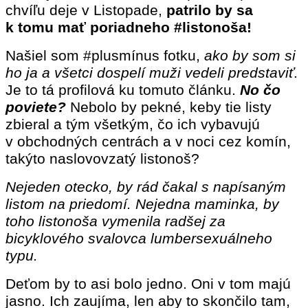
chvíľu deje v Listopade,
patrilo by sa
k tomu mať poriadneho #listonoša!
Našiel som #plusmínus fotku,
ako by som si
ho ja a všetci dospelí muži vedeli predstaviť
.
Je to tá profilová ku tomuto článku.
No čo
poviete?
Nebolo by pekné, keby tie listy
zbieral a tým všetkým, čo ich vybavujú
v obchodných centrách a v noci cez komín,
takýto naslovovzatý listonoš?
Nejeden otecko, by rád čakal s napísaným
listom na priedomí. Nejedna maminka, by
toho listonoša vymenila radšej za
bicyklového svalovca lumbersexuálneho
typu.
Deťom by to asi bolo jedno. Oni v tom majú
jasno. Ich zaujíma, len aby to skončilo tam,