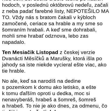
hodoch, v poslednú októbrovú nedeľu, začali
z neba padať farebné listy, NEPOTEŠILO MA
TO.
Vždy nás s bratom čakali v kýbloch
zamočené, ceriace sa hrable a my sme so
šomraním hrabali. A keď sme dohrabali,
mohli sme hrabať odznova, lebo zas
napadalo.
Ten Mesiačik Listopad
z českej verzie
Dvanácti Měsíčků a Marušky, ktorá išla po
jahody sa iste niekde vycieral ešte viac, ako
tie hrable.
No ale, keď sa narodíš na dedine
s pozemkom k domu ako letisko, a ešte
k tomu ďaľším oproti u dedka, moc si
nenavyberáš, hrabeš a šomreš, šomreš
a hrabeš.
To nie je ako dnes, za odmenu, čo