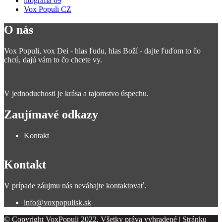
litografia 69
Vox Populi CZ
O nás
Vox Populi, vox Dei - hlas ľudu, hlas Boží - dajte ľuďom to čo
chcú, dajú vám to čo chcete vy.
V jednoduchosti je krása a tajomstvo úspechu.
Zaujímavé odkazy
Kontakt
Kontakt
V prípade záujmu nás neváhajte kontaktovať.
info@voxpopulisk.sk
© Copyright
VoxPopuli
2022. Všetky práva vyhradené | Stránku