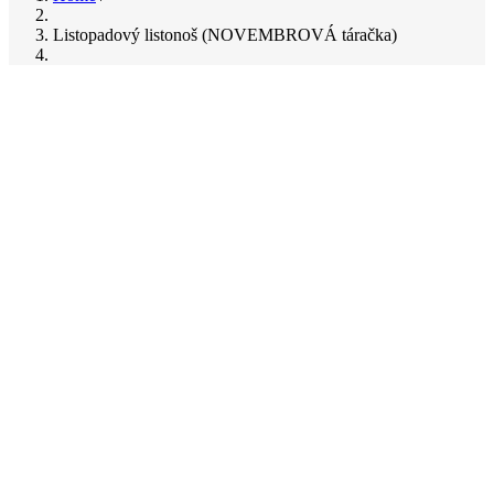
Breadcrumb
Listopadový listonoš (NOVEMBROVÁ táračka)