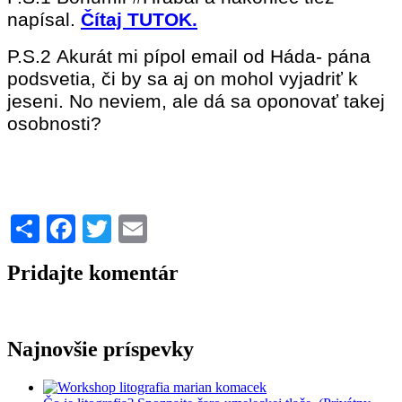
napísal.
Čítaj TUTOK.
P.S.2 Akurát mi pípol email od Háda- pána
podsvetia, či by sa aj on mohol vyjadriť k
jeseni. No neviem, ale dá sa oponovať takej
osobnosti?
Share
Facebook
Twitter
Email
Pridajte komentár
Najnovšie príspevky