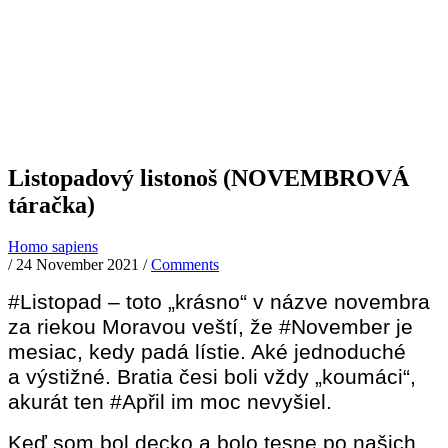
Listopadový listonoš (NOVEMBROVÁ
táračka)
Homo sapiens
/
24 November 2021
/
Comments
#Listopad – toto „krásno“ v názve novembra
za riekou Moravou veští, že #November je
mesiac, kedy padá lístie. Aké jednoduché
a výstižné. Bratia česi boli vždy „koumáci“,
akurát ten #Apřil im moc nevyšiel.
Keď som bol decko a bolo tesne po našich