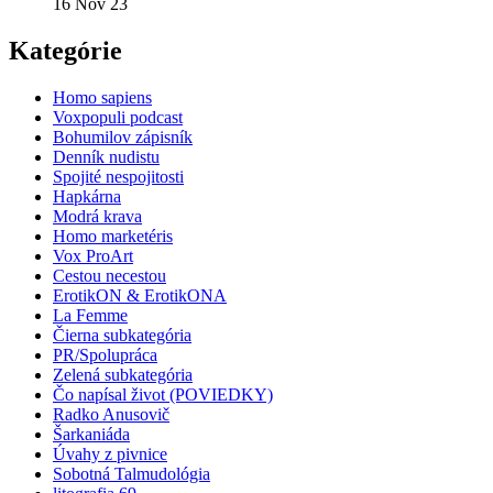
16 Nov 23
Kategórie
Homo sapiens
Voxpopuli podcast
Bohumilov zápisník
Denník nudistu
Spojité nespojitosti
Hapkárna
Modrá krava
Homo marketéris
Vox ProArt
Cestou necestou
ErotikON & ErotikONA
La Femme
Čierna subkategória
PR/Spolupráca
Zelená subkategória
Čo napísal život (POVIEDKY)
Radko Anusovič
Šarkaniáda
Úvahy z pivnice
Sobotná Talmudológia