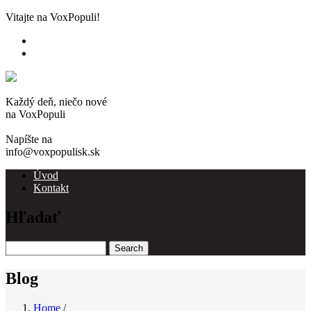
Skip
Vitajte na VoxPopuli!
to
main
content
Každý deň, niečo nové
na VoxPopuli
Napíšte na
info@voxpopulisk.sk
Úvod
Kontakt
Main
navigation
Hľadať
Search
Blog
Home
/