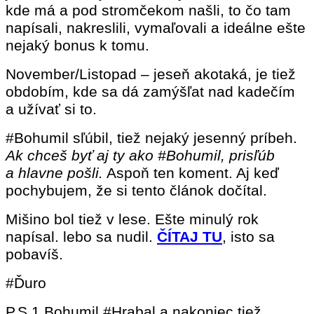
kde má a pod stromčekom našli, to čo tam
napísali, nakreslili, vymaľovali a ideálne ešte
nejaký bonus k tomu.
November/Listopad – jeseň akotaká, je tiež
obdobím, kde sa dá zamýšľat nad kadečím
a užívať si to.
#Bohumil sľúbil, tiež nejaký jesenný príbeh.
Ak chceš byť aj ty ako #Bohumil, prisľúb
a hlavne pošli.
Aspoň ten koment. Aj keď
pochybujem, že si tento článok dočítal.
Mišino bol tiež v lese. Ešte minulý rok
napísal. lebo sa nudil.
ČÍTAJ TU
, isto sa
pobavíš.
#Ďuro
P.S.1 Bohumil #Hrabal a nakoniec tiež