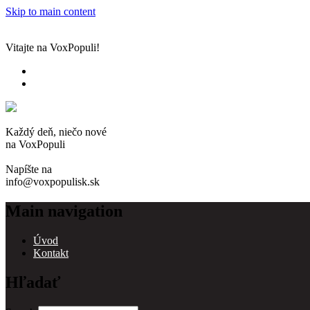
Skip to main content
Vitajte na VoxPopuli!
Každý deň, niečo nové
na VoxPopuli
Napíšte na
info@voxpopulisk.sk
Main navigation
Úvod
Kontakt
Hľadať