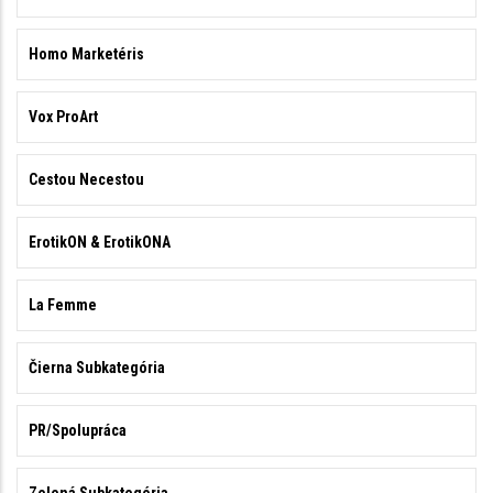
Homo Marketéris
Vox ProArt
Cestou Necestou
ErotikON & ErotikONA
La Femme
Čierna Subkategória
PR/Spolupráca
Zelená Subkategória