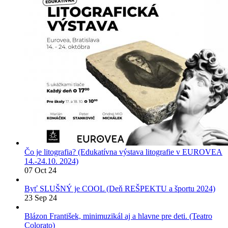
Čo je litografia? (Edukatívna výstava litografie v EUROVEA
14.-24.10. 2024)
07 Oct 24
Byť SLUŠNÝ je COOL (Deň REŠPEKTU a športu 2024)
23 Sep 24
Blázon František, minimuzikál aj a hlavne pre deti. (Teatro
Colorato)