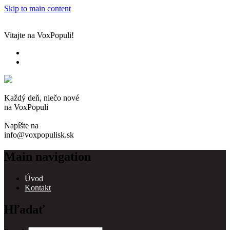
Skip to main content
Vitajte na VoxPopuli!
Každý deň, niečo nové
na VoxPopuli
Napíšte na
info@voxpopulisk.sk
Main navigation
Úvod
Kontakt
Hľadať