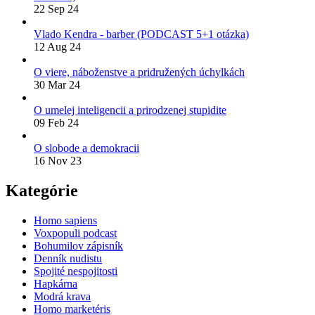
22 Sep 24
Vlado Kendra - barber (PODCAST 5+1 otázka)
12 Aug 24
O viere, náboženstve a pridružených úchylkách
30 Mar 24
O umelej inteligencii a prirodzenej stupidite
09 Feb 24
O slobode a demokracii
16 Nov 23
Kategórie
Homo sapiens
Voxpopuli podcast
Bohumilov zápisník
Denník nudistu
Spojité nespojitosti
Hapkárna
Modrá krava
Homo marketéris