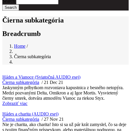
Search
Čierna subkategória
Breadcrumb
Home
/
Čierna subkategória
Hádes a Vianoce (Sviatočná AUDIO esej)
Čierna subkategória
/
21 Dec 21
Jaskynným príbytkom rozvoniava kapustnica z besného netopýra.
Medzi pozvanými Delta, Omikron a aj Igor Mortis. Vysvietený
čierny smrek, dotvára atmosféru Vianoc za riekou Styx.
Zobraziť viac
Hádes a charita (AUDIO esej)
Čierna subkategória
/
27 Nov 21
Nie je charita, ako charita! Isto si sa už pár krát zamyslel, čo sa deje
s tvojim finančným príspevkom, alebo materiálnou podporou, na